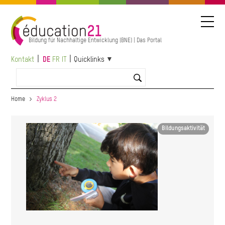
Direkt
zum
Inhalt
Bildung für Nachhaltige Entwicklung (BNE) | Das Portal
Kontakt
DE
FR
IT
Quicklinks
Home
Zyklus 2
Image
Bildungsaktivität