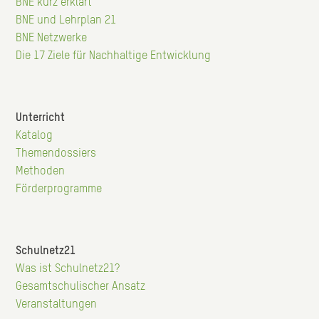
Hauptnavigation
BNE kurz erklärt
BNE und Lehrplan 21
BNE Netzwerke
Die 17 Ziele für Nachhaltige Entwicklung
Unterricht
Hauptnavigation
Katalog
Themendossiers
Methoden
Förderprogramme
Schulnetz21
Hauptnavigation
Was ist Schulnetz21?
Gesamtschulischer Ansatz
Veranstaltungen