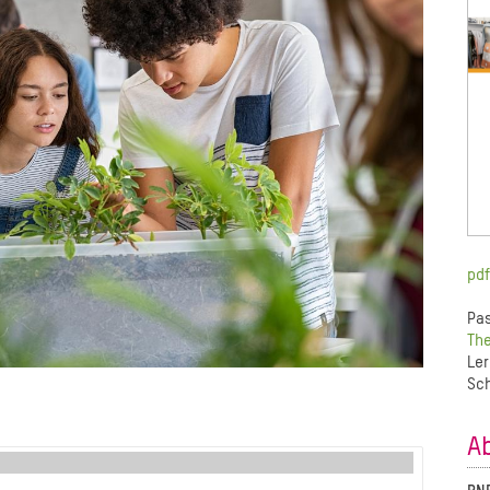
pdf
Pas
The
Ler
Sch
A