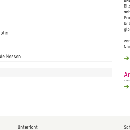
BNE
Bil
sch
Pro
Unt
glo
ven
Nä
A
Unterricht
Sc