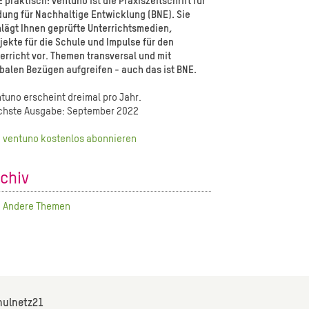
 praktisch: ventuno
ist die Praxiszeitschrift für
dung für Nachhaltige Entwicklung (BNE). Sie
lägt Ihnen geprüfte Unterrichtsmedien,
jekte für die Schule und Impulse für den
erricht vor. Themen transversal und mit
balen Bezügen aufgreifen - auch das ist BNE.
tuno erscheint dreimal pro Jahr.
chste Ausgabe: September 2022
ventuno kostenlos abonnieren
rchiv
Andere Themen
hulnetz21