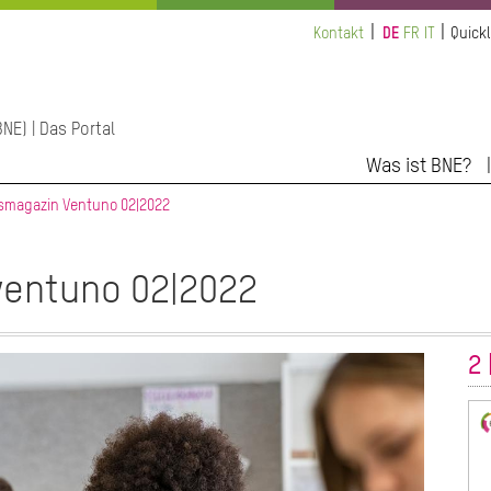
Kontakt
DE
FR
IT
Quickl
NE) | Das Portal
Was ist BNE?
smagazin Ventuno 02|2022
ventuno 02|2022
2 