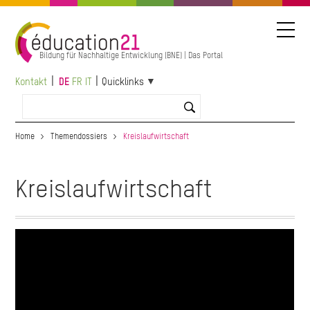
Direkt
zum
Inhalt
Bildung für Nachhaltige Entwicklung (BNE) | Das Portal
Kontakt
DE
FR
IT
Quicklinks
Home
Themendossiers
Kreislaufwirtschaft
Kreislaufwirtschaft