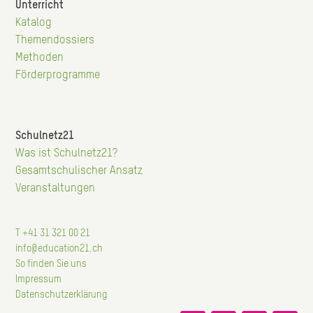
Unterricht
Hauptnavigation
Katalog
Themendossiers
Methoden
Förderprogramme
Schulnetz21
Hauptnavigation
Was ist Schulnetz21?
Gesamtschulischer Ansatz
Veranstaltungen
T +41 31 321 00 21
info@education21.ch
So finden Sie uns
Impressum
Datenschutzerklärung