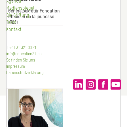
Agenda
Medienspiegel
Generalsekretär Fondation
Die Stiftung
officielle de la jeunesse
Team
(FOJ)
Kontakt
T +41 31 321 00 21
info@education21.ch
So finden Sie uns
Impressum
Datenschutzerklärung