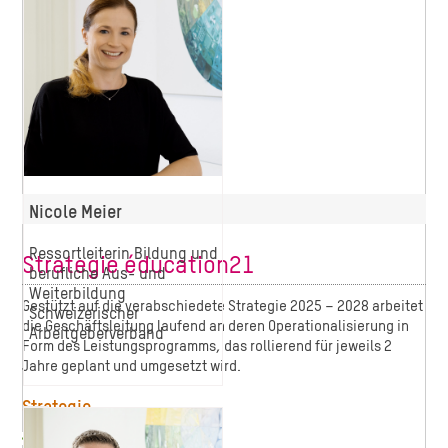
Nicole Meier
Ressortleiterin Bildung und
Strategie éducation21
berufliche Aus- und
Weiterbildung
Gestützt auf die verabschiedete Strategie 2025 – 2028 arbeitet
Schweizerischer
die Geschäftsleitung laufend an deren Operationalisierung in
Arbeitgeberverband
Form des Leistungsprogramms, das rollierend für jeweils 2
Jahre geplant und umgesetzt wird.
Strategie
Strategie 2025-2028 (PDF)