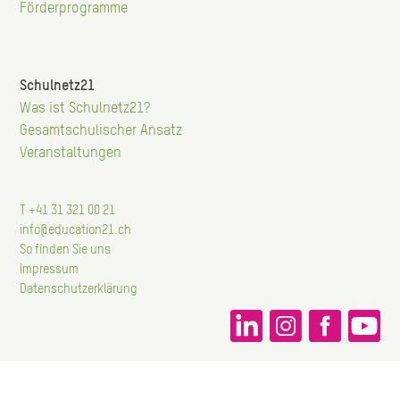
Förderprogramme
Schulnetz21
Was ist Schulnetz21?
Hauptnavigation
Gesamtschulischer Ansatz
Veranstaltungen
T +41 31 321 00 21
info@education21.ch
So finden Sie uns
Impressum
Datenschutzerklärung