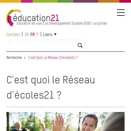
Aller
au
contenu
principal
Education en vue d’un Développement Durable (EDD) | Le portail
Contact
DE
FR
IT
Liens
Recherche
C'est Quoi Le Réseau D'écoles21 ?
C'est quoi le Réseau
d'écoles21 ?