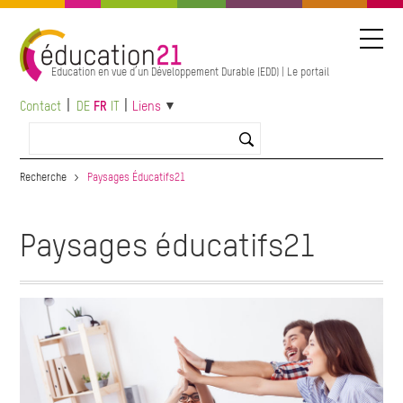
Aller
au
contenu
principal
Education en vue d’un Développement Durable (EDD) | Le portail
Contact
DE
FR
IT
Liens
Recherche
Paysages Éducatifs21
Paysages éducatifs21