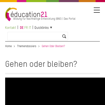
Direkt
zum
Inhalt
Bildung für Nachhaltige Entwicklung (BNE) | Das Portal
Kontakt
DE
FR
IT
Quicklinks
Home
Themendossiers
Gehen Oder Bleiben?
Gehen oder bleiben?