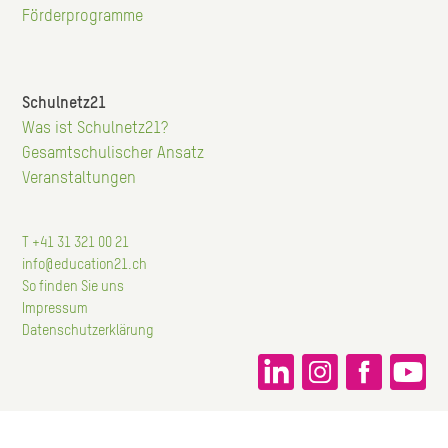
Förderprogramme
Schulnetz21
Hauptnavigation
Was ist Schulnetz21?
Gesamtschulischer Ansatz
Veranstaltungen
T +41 31 321 00 21
info@education21.ch
So finden Sie uns
Impressum
Datenschutzerklärung