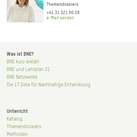
Themendossiers
+41 31 321 00 29
e-Mail senden
Was ist BNE?
Hauptnavigation
BNE kurz erklärt
BNE und Lehrplan 21
BNE Netzwerke
Die 17 Ziele für Nachhaltige Entwicklung
Unterricht
Hauptnavigation
Katalog
Themendossiers
Methoden