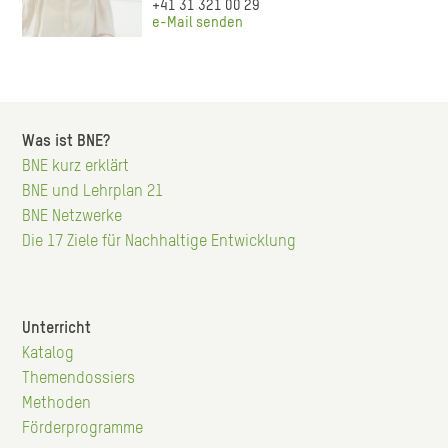
+41 31 321 00 29
e-Mail senden
Was ist BNE?
Hauptnavigation
BNE kurz erklärt
BNE und Lehrplan 21
BNE Netzwerke
Die 17 Ziele für Nachhaltige Entwicklung
Unterricht
Hauptnavigation
Katalog
Themendossiers
Methoden
Förderprogramme