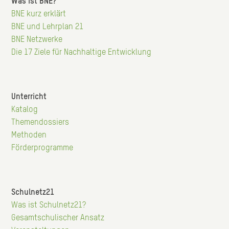
Was ist BNE?
Hauptnavigation
BNE kurz erklärt
BNE und Lehrplan 21
BNE Netzwerke
Die 17 Ziele für Nachhaltige Entwicklung
Unterricht
Hauptnavigation
Katalog
Themendossiers
Methoden
Förderprogramme
Schulnetz21
Hauptnavigation
Was ist Schulnetz21?
Gesamtschulischer Ansatz