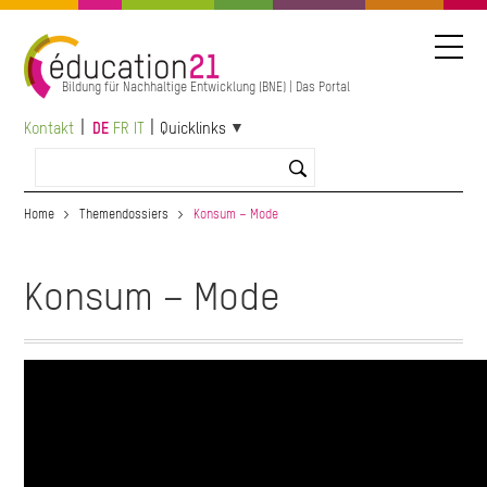
Direkt
zum
Inhalt
Bildung für Nachhaltige Entwicklung (BNE) | Das Portal
Kontakt
DE
FR
IT
Quicklinks
Home
Themendossiers
Konsum – Mode
Konsum – Mode