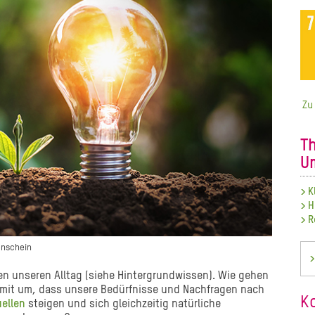
Zu
T
U
> K
> H
> R
enschein
>
en unseren Alltag (siehe Hintergrundwissen). Wie gehen
damit um, dass unsere Bedürfnisse und Nachfragen nach
K
ellen
steigen und sich gleichzeitig natürliche