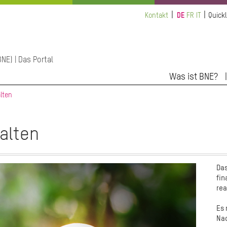
Kontakt
DE
FR
IT
Quickl
NE) | Das Portal
Was ist BNE?
lten
alten
Das
fin
rea
Es 
Nac