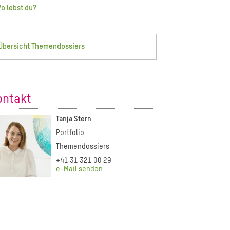
o lebst du?
Übersicht Themendossiers
ontakt
Tanja Stern
Portfolio
Themendossiers
+41 31 321 00 29
e-Mail senden