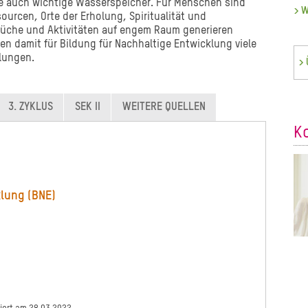
e auch wichtige Wasserspeicher. Für Menschen sind
>
W
rcen, Orte der Erholung, Spiritualität und
prüche und Aktivitäten auf engem Raum generieren
en damit für Bildung für Nachhaltige Entwicklung viele
lungen.
> 
3. ZYKLUS
SEK II
WEITERE QUELLEN
K
klung (BNE)