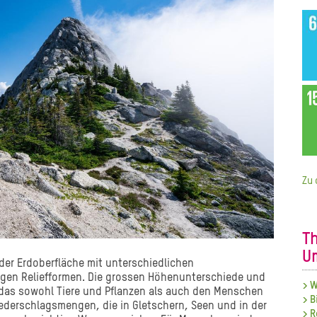
Zu 
T
U
er Erdoberfläche mit unterschiedlichen
igen Reliefformen. Die grossen Höhenunterschiede und
>
W
a, das sowohl Tiere und Pflanzen als auch den Menschen
>
B
ederschlagsmengen, die in Gletschern, Seen und in der
>
R