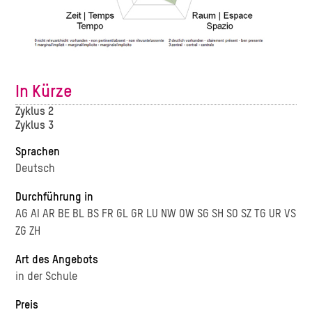
In Kürze
Zyklus 2
Zyklus 3
Sprachen
Deutsch
Durchführung in
AG
AI
AR
BE
BL
BS
FR
GL
GR
LU
NW
OW
SG
SH
SO
SZ
TG
UR
VS
ZG
ZH
Art des Angebots
in der Schule
Preis